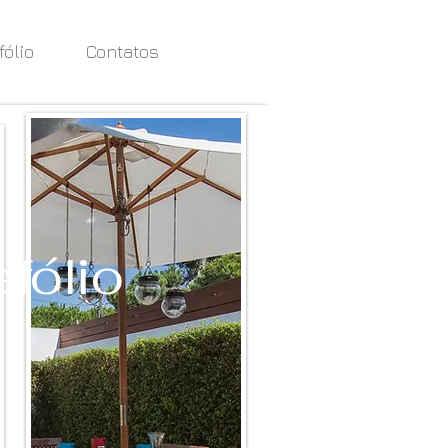
fólio
Contatos
efólio