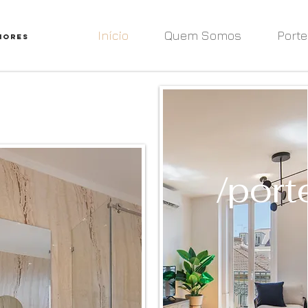
Início
Quem Somos
Porte
iores
m somos
/port